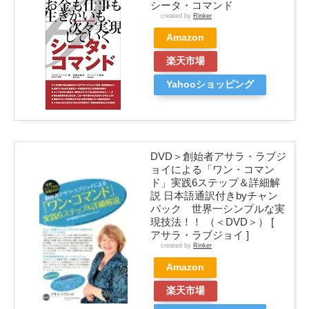
シータ・コマンド
created by
Rinker
Amazon
楽天市場
Yahooショッピング
DVD＞創始者アサラ・ラブジ
ョイによる「ワン・コマン
ド」実践6ステップ＆詳細解
説 日本語通訳付きbyチャン
パック 世界一シンプルな実
現技法！！ （＜DVD＞） [
アサラ・ラブジョイ ]
created by
Rinker
Amazon
楽天市場