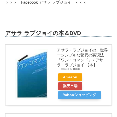
＞＞＞
Facebook アサラ ラブジョイ
＜＜＜
アサラ ラブジョイの本＆DVD
アサラ・ラブジョイの、世界
一シンプルな驚異の実現法
「ワン・コマンド」 / アサ
ラ・ラブジョイ 【本】
created by
Rinker
Amazon
楽天市場
Yahooショッピング