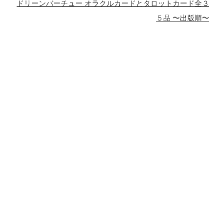
ドリーンバーチュー オラクルカードとタロットカード全３
５品 〜出版順〜