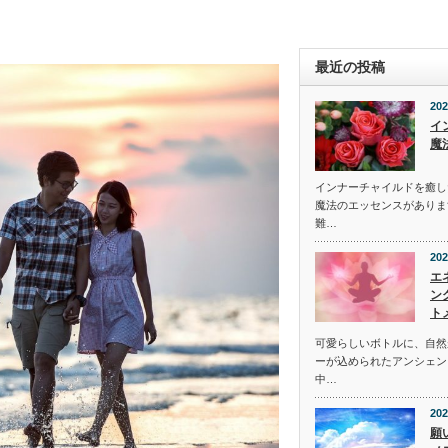
最近の投稿
202
イ
魔
インナーチャイルドを癒し
魔法のエッセンスがありま
難…
202
エ
ン
ト
可愛らしいボトルに、自然
ーが込められたアンシェン
中…
202
願