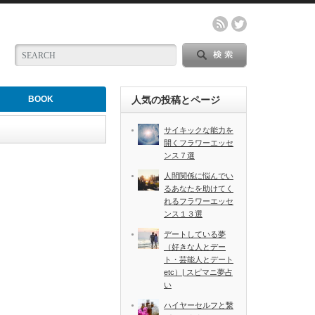
BOOK
人気の投稿とページ
サイキックな能力を
開くフラワーエッセ
ンス７選
人間関係に悩んでい
るあなたを助けてく
れるフラワーエッセ
ンス１３選
デートしている夢
（好きな人とデー
ト・芸能人とデート
etc）| スピマニ夢占
い
ハイヤーセルフと繋