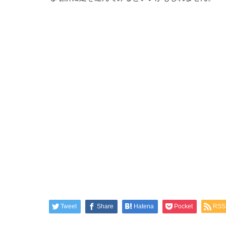
Tweet
Share
Hatena
Pocket
RSS