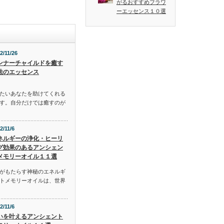
がるおすすめフラワ
ーエッセンス１０選
2/11/26
ンナーチャイルドを癒す
法のエッセンス
たいあなたを助けてくれる
す。自分だけでは癒すのが
2/11/6
ネルギーの浄化・ヒーリ
グ効果のあるアンシェン
メモリーオイル１１選
がもたらす神秘のエネルギ
トメモリーオイルは、世界
2/11/6
いを叶えるアンシェント