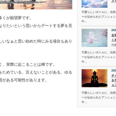
メ
可愛らしいボトルに、自然
ーが込められたアンシェン
多くが願望夢です。
中…
なりたいという思いからデートする夢を見
202
女
く
しいなぁと思い始めた時にみる場合もあり
ー
可愛らしいボトルに、自然
ーが込められたアンシェン
中…
く、実際に起こることは稀です。
202
をためている、言えないことがある、ゆる
チ
題がある可能性があります。
を
ェ
可愛らしいボトルに、自然
ーが込められたアンシェン
中…